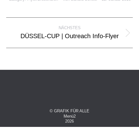
Project
NÄCHSTES
navigation
DÜSSEL-CUP | Outreach Info-Flyer
Next
project:
© GRAFIK FÜR ALLE
Menü2
2026