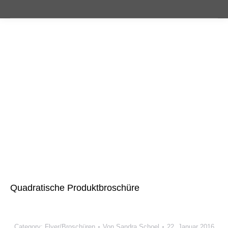
Quadratische Produktbroschüre
Category:
Flyer/Broschüren
Von
Sandra Schoel
22. Januar 2016