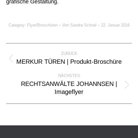
grafische Gestaltung.
Category:
Flyer/Broschüren
Von
Sandra Schoel
22. Januar 2016
Project
ZURÜCK
navigation
MERKUR TÜREN | Produkt-Broschüre
Previous
project:
NÄCHSTES
RECHTSANWÄLTE JOHANNSEN |
Next
Imageflyer
project: