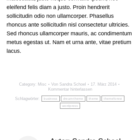
eleifend felis diam a justo. Proin hendrerit
sollicitudin odio non ullamcorper. Phasellus
rhoncus ante sollicitudin nisl consectetur ultricies.
Sed rhoncus ullamcorper mauris, ac condimentum
metus egestas ut. Nam et urna ante, vitae pretium
lacus.
Category:
Misc
Von
Sandra Schoel
17. März 2014
Kommentar hinterlassen
Schlagwörter:
business
dream-theme
theme
themeforest
wordpress