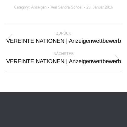
Category:
Anzeigen
Von
Sandra Schoel
25. Januar 2016
Project
ZURÜCK
navigation
VEREINTE NATIONEN | Anzeigenwettbewerb
Previous
project:
NÄCHSTES
VEREINTE NATIONEN | Anzeigenwettbewerb
Next
project: