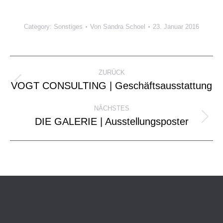
Category:
Sonstiges
Von
Sandra Schoel
23. Januar 2016
Project
ZURÜCK
navigation
VOGT CONSULTING | Geschäftsausstattung
Previous
project:
NÄCHSTES
DIE GALERIE | Ausstellungsposter
Next
project: