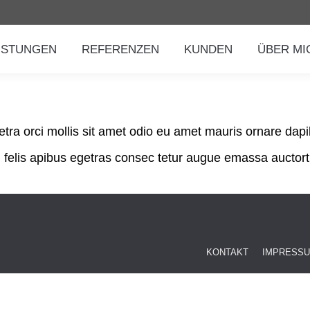
ISTUNGEN
REFERENZEN
KUNDEN
ÜBER MI
a orci mollis sit amet odio eu amet mauris ornare dapi
 felis apibus egetras consec tetur augue emassa auctort 
KONTAKT
IMPRESS