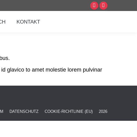
XING
Linkedin
page
page
CH
KONTAKT
opens
opens
in
in
new
new
window
window
bus.
id glavico to amet molestie lorem pulvinar
UM
DATENSCHUTZ
COOKIE-RICHTLINIE (EU)
2026