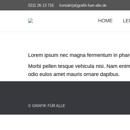
0211 26 13 716
kontakt(at)grafik-fuer-alle.de
HOME
LE
Lorem ipsum nec magna fermentum in pharetr
Morbi pellen tesque vehicula nisi. Nam enim
odio eulos amet mauris ornare dapibus.
© GRAFIK FÜR ALLE